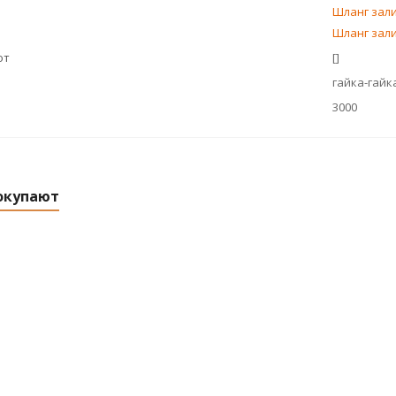
Шланг зали
Шланг зали
ют
[]
гайка-гайк
3000
окупают