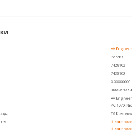
ики
AV Engineer
Россия
7428102
7428102
0.00000000
шланг зал
AV Engineeri
P.C.1070, Ni
овара
ТД Компле
тся
Шланг зали
Шланг зали