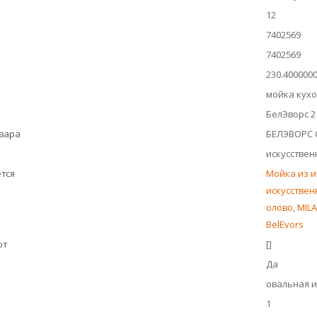
12
7402569
7402569
230.400000
мойка кух
БелЭворс 21
овара
БЕЛЭВОРС
искусстве
тся
Мойка из ис
искусственн
олово, MILA
BelEvors
ют
[]
Да
овальная и
1