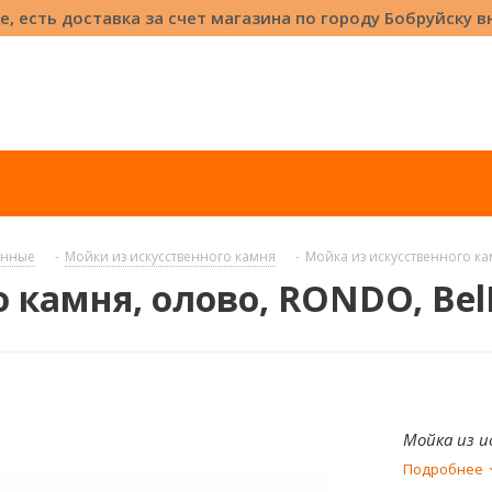
е, есть доставка за счет магазина по городу Бобруйску 
онные
-
Мойки из искусственного камня
-
Мойка из искусственного ка
 камня, олово, RONDO, Bel
Мойка из и
Подробнее