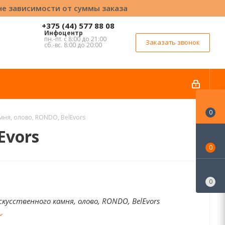
вне зависимости от суммы заказа
+375 (44) 577 88 08
Инфоцентр
пн.-пт. с 8:00 до 21:00
Заказать звонок
сб.-вс. 8:00 до 20:00
0
мня, олово, RONDO, BelEvors
Evors
0
0
скусственного камня, олово, RONDO, BelEvors