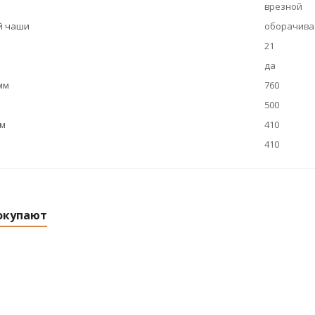
врезной
й чаши
оборачива
21
да
мм
760
500
мм
410
410
окупают