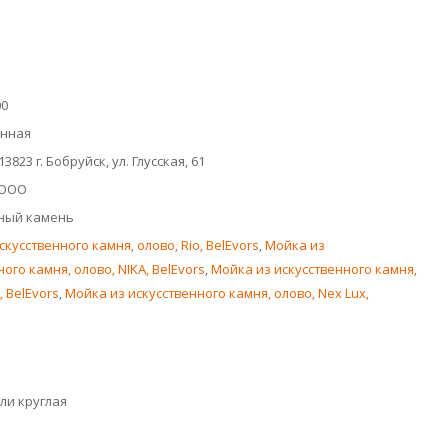
00
онная
3823 г. Бобруйск, ул. Глусская, 61
 ООО
нный камень
кусственного камня, олово, Rio, BelEvors
,
Мойка из
ого камня, олово, NIKA, BelEvors
,
Мойка из искусственного камня,
, BelEvors
,
Мойка из искусственного камня, олово, Nex Lux,
ли круглая