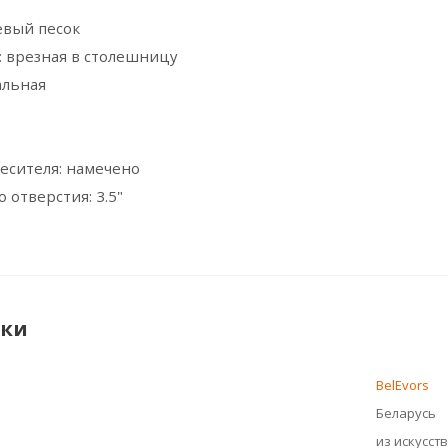
евый песок
: врезная в столешницу
альная
1
есителя: намечено
 отверстия: 3.5"
ики
BelEvors
Беларусь
из искусст