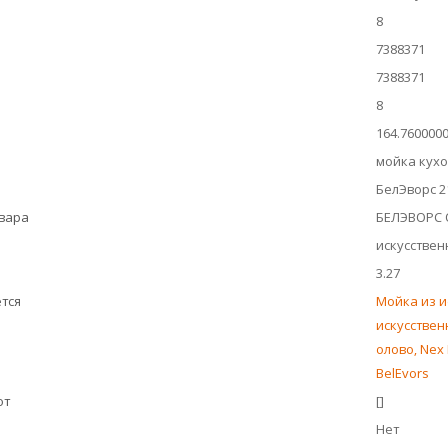
8
7388371
7388371
8
164.760000
мойка кух
БелЭворс 21
овара
БЕЛЭВОРС
искусстве
3.27
тся
Мойка из и
искусственн
олово, Nex 
BelEvors
ют
[]
Нет