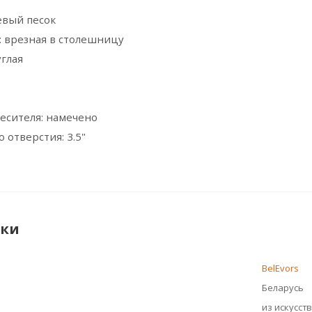
евый песок
: врезная в столешницу
глая
1
есителя: намечено
 отверстия: 3.5"
ики
BelEvors
Беларусь
из искусст