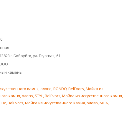
00
онная
3823 г. Бобруйск, ул. Глусская, 61
 ООО
нный камень
скусственного камня, олово, RONDO, BelEvors
,
Мойка из
ого камня, олово, STYL, BelEvors
,
Мойка из искусственного камня,
Lux, BelEvors
,
Мойка из искусственного камня, олово, MILA,