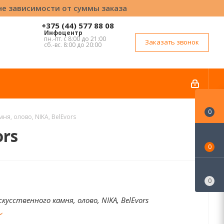
вне зависимости от суммы заказа
+375 (44) 577 88 08
Инфоцентр
пн.-пт. с 8:00 до 21:00
Заказать звонок
сб.-вс. 8:00 до 20:00
0
ня, олово, NIKA, BelEvors
ors
0
0
кусственного камня, олово, NIKA, BelEvors