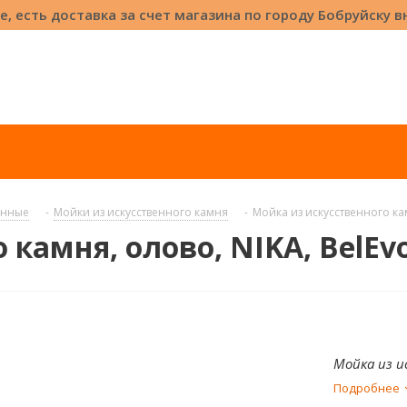
е, есть доставка за счет магазина по городу Бобруйску 
онные
-
Мойки из искусственного камня
-
Мойка из искусственного кам
камня, олово, NIKA, BelEv
Мойка из ис
Подробнее