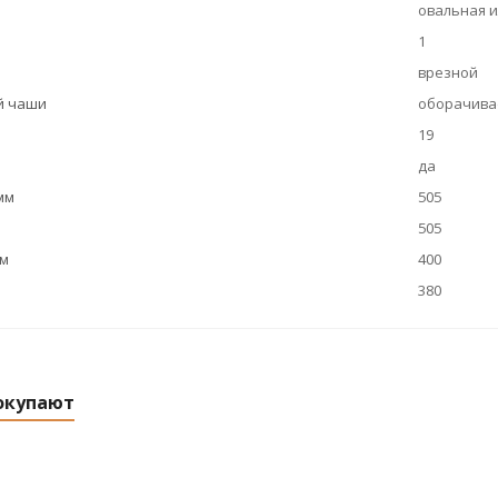
овальная и
1
врезной
й чаши
оборачива
19
да
мм
505
505
мм
400
380
окупают