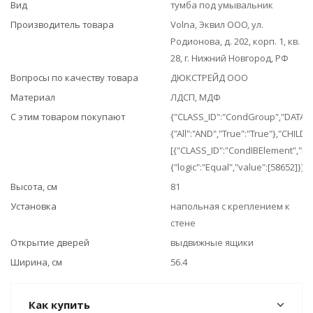
Вид
тумба под умывальник
Производитель товара
Volna, Эквил ООО, ул.
Родионова, д. 202, корп. 1, кв.
28, г. Нижний Новгород, РФ
Вопросы по качеству товара
ДЮКСТРЕЙД ООО
Материал
ЛДСП, МДФ
С этим товаром покупают
{"CLASS_ID":"CondGroup","DATA":
{"All":"AND","True":"True"},"CHILDR
[{"CLASS_ID":"CondIBElement","DA
{"logic":"Equal","value":[58652]}}]}
Высота, см
81
Установка
напольная с креплением к
стене
Открытие дверей
выдвижные ящики
Ширина, см
56.4
Как купить