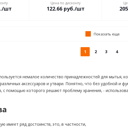
конту
Цена по дисконту
Це
.
/шт
122.66
руб.
/шт
205
Показать еще
1
2
3
4
пользуется немалое количество принадлежностей для мытья, кос
 различных аксессуаров и утвари. Понятно, что без удобной и ф
, с помощью которого решают проблему хранения, - использов
ва
ую имеет ряд достоинств, это, в частности,