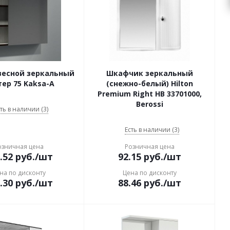
весной зеркальный
Шкафчик зеркальный
ер 75 Kaksa-A
(снежно-белый) Hilton
Premium Right НВ 33701000,
Berossi
ть в наличии (3)
Есть в наличии (3)
озничная цена
Розничная цена
.52
руб.
/шт
92.15
руб.
/шт
на по дисконту
Цена по дисконту
.30
руб.
/шт
88.46
руб.
/шт