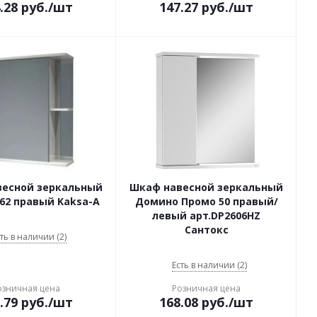
.28
руб.
/шт
147.27
руб.
/шт
весной зеркальный
Шкаф навесной зеркальный
62 правый Kaksa-A
Домино Промо 50 правый/
левый арт.DP2606HZ
Сантокс
ть в наличии (2)
Есть в наличии (2)
озничная цена
Розничная цена
.79
руб.
/шт
168.08
руб.
/шт