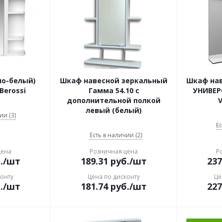
но-белый)
Шкаф навесной зеркальный
Шкаф на
 Berossi
Гамма 54.10 с
УНИВЕРС
дополнительной полкой
V
левый (белый)
ии (3)
Ес
Есть в наличии (2)
цена
Розничная цена
Р
.
/шт
189.31
руб.
/шт
237
конту
Цена по дисконту
Це
.
/шт
181.74
руб.
/шт
227