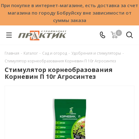
При покупке в интернет-магазине, есть доставка за счет
магазина по городу Бобруйску вне зависимости от
суммы заказа
0
Главная
-
Каталог
-
Сад и огород
-
Удобрения и стимуляторы
-
Стимулятор корнеобразования Корневин П 10г Агросинтез
Стимулятор корнеобразования
Корневин П 10г Агросинтез