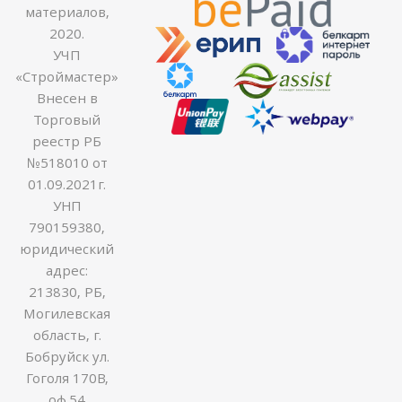
материалов,
2020.
УЧП
«Строймастер»
Внесен в
Торговый
реестр РБ
№518010 от
01.09.2021г.
УНП
790159380,
юридический
адрес:
213830, РБ,
Могилевская
область, г.
Бобруйск ул.
Гоголя 170В,
оф.54