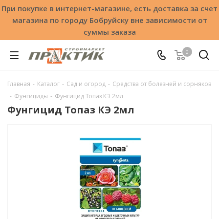
При покупке в интернет-магазине, есть доставка за счет
магазина по городу Бобруйску вне зависимости от
суммы заказа
0
Главная
-
Каталог
-
Сад и огород
-
Средства от болезней и сорняков
-
Фунгициды
-
Фунгицид Топаз КЭ 2мл
Фунгицид Топаз КЭ 2мл