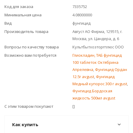
Код для заказа
7335752
Минимальная цена
4.08000000
Вид
фунгицид
Производитель товара
Август АО Фирма, 129515, г.
Москва, ул. Цандера, д. 6
Вопросы по качеству товара
Культбытхозторгплюс ООО
Возможно вам потребуется
Глиокладин, ТАБ фунгицид
100 таблеток Октябрина
Апрелевна
,
Фунгицид Ордан
12.5г avgust
,
Фунгицид
Медный купорос 300 г avgust
,
Фунгицид Бордоская
жидкость 500мл avgust
С этим товаром покупают
[]
Как купить