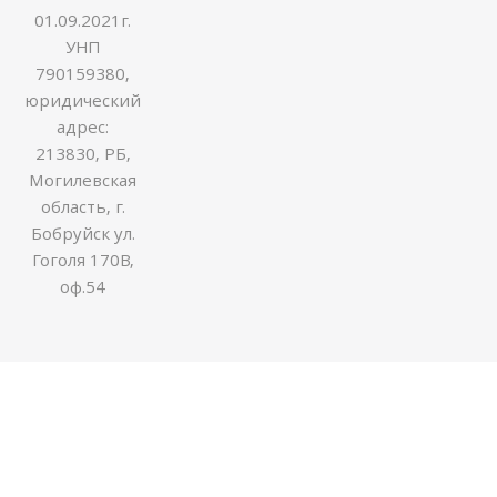
01.09.2021г.
УНП
790159380,
юридический
адрес:
213830, РБ,
Могилевская
область, г.
Бобруйск ул.
Гоголя 170В,
оф.54