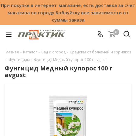
При покупке в интернет-магазине, есть доставка за счет
магазина по городу Бобруйску вне зависимости от
суммы заказа
0
Главная
-
Каталог
-
Сад и огород
-
Средства от болезней и сорняков
-
Фунгициды
-
Фунгицид Медный купорос 100 г avgust
Фунгицид Медный купорос 100 г
avgust