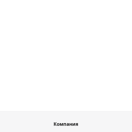
Автополив для цветов 67522 PALISAD
Есть в наличии (7)
Розничная цена
2.83
руб.
/шт
Цена по дисконту
2.66
руб.
/шт
Компания