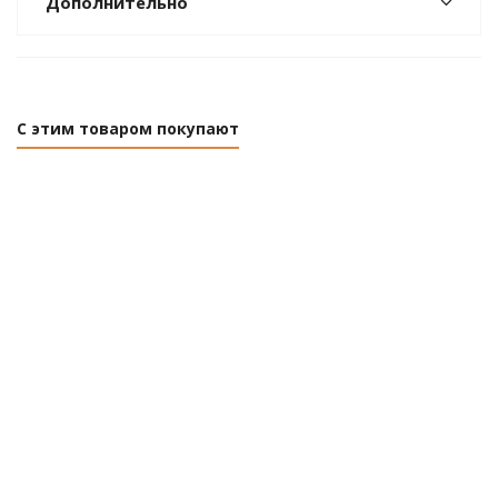
Дополнительно
С этим товаром покупают
Ручка
Ручка
Ручка
Ручка
защелка
защелка
защелка
защелк
6072 SN
6072 PB PS
6072 PB
6072 AB
PS
Фабрика
BK
BK