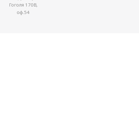
Гоголя 170В,
оф.54