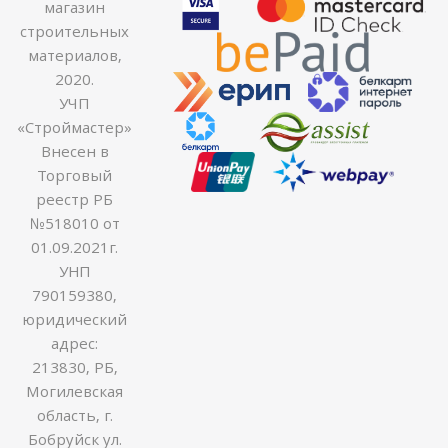
магазин
строительных
материалов,
2020.
УЧП
«Строймастер»
Внесен в
Торговый
реестр РБ
№518010 от
01.09.2021г.
УНП
790159380,
юридический
адрес:
213830, РБ,
Могилевская
область, г.
Бобруйск ул.