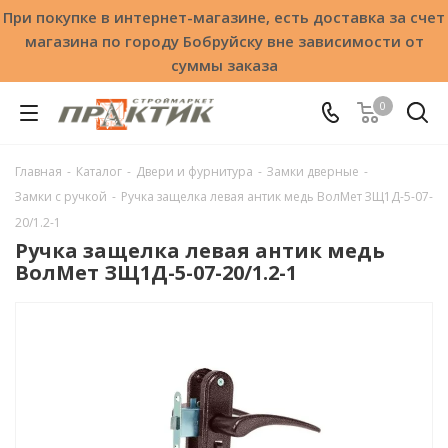
При покупке в интернет-магазине, есть доставка за счет
магазина по городу Бобруйску вне зависимости от
суммы заказа
0
Главная
-
Каталог
-
Двери и фурнитура
-
Замки дверные
-
Замки с ручкой
-
Ручка защелка левая антик медь ВолМет ЗЩ1Д-5-07-
20/1.2-1
Ручка защелка левая антик медь
ВолМет ЗЩ1Д-5-07-20/1.2-1