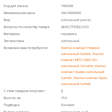
Код для заказа
7465496
Минимальная цена
544.54000000
Вид
напольный унитаз
Вопросы по качеству товара
ДЮКСТРЕЙД ООО
Материал
керамика
Тип монтажа
напольный
Возможно вам потребуется
Унитаз-компакт Римини
напольный Santek
,
Унитаз-
компакт MITO GREY 031
напольный Cersanit
,
Унитаз-
компакт Анимо напольный
Santek
,
Унитаз-компакт Бриз
напольный Santek
С этим товаром покупают
[]
Высота, см
79.5
Подводка
боковая
Выпуск унитаза
горизонтальный