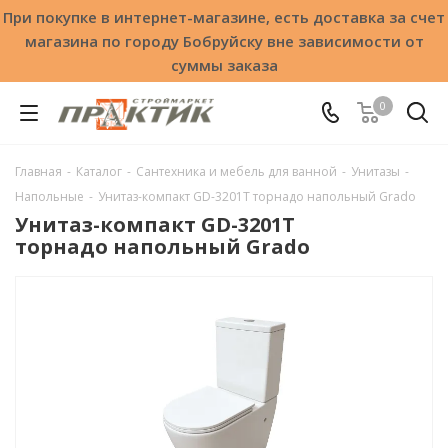
При покупке в интернет-магазине, есть доставка за счет
магазина по городу Бобруйску вне зависимости от
суммы заказа
0
Главная
-
Каталог
-
Сантехника и мебель для ванной
-
Унитазы
-
Напольные
-
Унитаз-компакт GD-3201T торнадо напольный Grado
Унитаз-компакт GD-3201T
торнадо напольный Grado