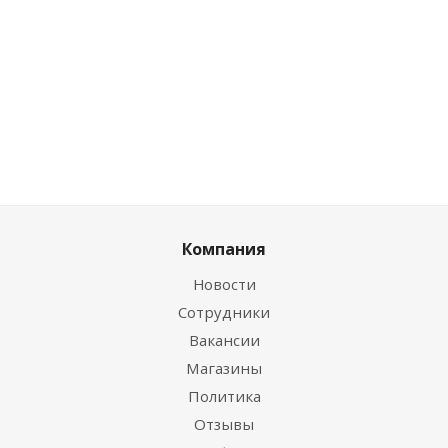
53.39
руб.
/
134.25
0
руб.
/
20.
шт
руб.
/шт
шт
руб.
Компания
Новости
Сотрудники
Вакансии
Магазины
Политика
Отзывы