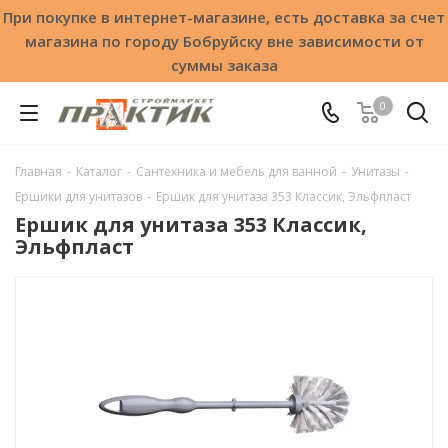
При покупке в интернет-магазине, есть доставка за счет
магазина по городу Бобруйску вне зависимости от
суммы заказа
0
Главная
-
Каталог
-
Сантехника и мебель для ванной
-
Унитазы
-
Ершики для унитазов
-
Ершик для унитаза 353 Классик, Эльфпласт
Ершик для унитаза 353 Классик,
Эльфпласт