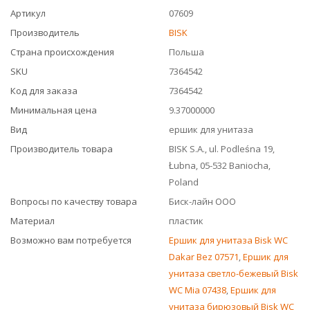
Артикул
07609
Производитель
BISK
Страна происхождения
Польша
SKU
7364542
Код для заказа
7364542
Минимальная цена
9.37000000
Вид
ершик для унитаза
Производитель товара
BISK S.A., ul. Podleśna 19,
Łubna, 05-532 Baniocha,
Poland
Вопросы по качеству товара
Биск-лайн ООО
Материал
пластик
Возможно вам потребуется
Ершик для унитаза Bisk WC
Dakar Bez 07571
,
Ершик для
унитаза светло-бежевый Bisk
WC Mia 07438
,
Ершик для
унитаза бирюзовый Bisk WC