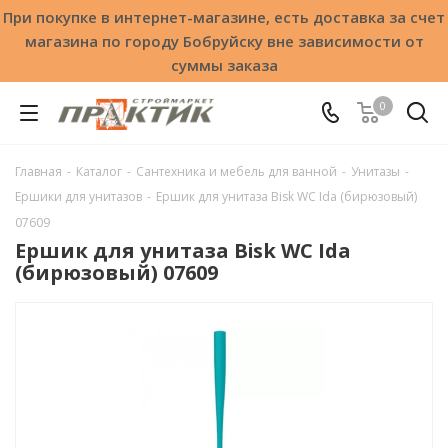
При покупке в интернет-магазине, есть доставка за счет
магазина по городу Бобруйску вне зависимости от
суммы заказа
0
Главная
-
Каталог
-
Сантехника и мебель для ванной
-
Унитазы
-
Ершики для унитазов
-
Ершик для унитаза Bisk WC Ida (бирюзовый)
07609
Ершик для унитаза Bisk WC Ida
(бирюзовый) 07609