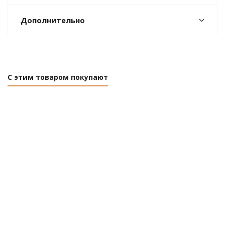
Дополнительно
С этим товаром покупают
Ершик
Ершик
Ершик для
Ерши
для
для
унитаза
для