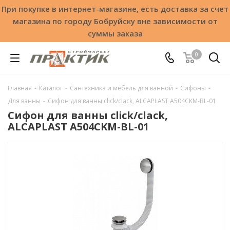
При покупке в интернет-магазине, есть доставка за счет
магазина по городу Бобруйску вне зависимости от
суммы заказа
0
Главная
-
Каталог
-
Сантехника и мебель для ванной
-
Сифоны
-
Для ванны
-
Сифон для ванны click/clack, ALCAPLAST A504CKM-BL-01
Сифон для ванны click/clack,
ALCAPLAST A504CKM-BL-01