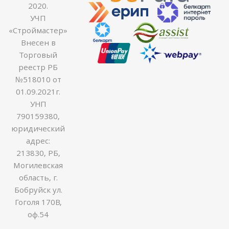
2020.
УЧП
«Строймастер»
Внесен в
Торговый
реестр РБ
№518010 от
01.09.2021г.
УНП
790159380,
юридический
адрес:
213830, РБ,
Могилевская
область, г.
Бобруйск ул.
Гоголя 170В,
оф.54