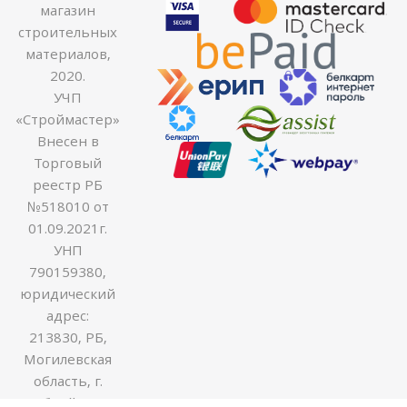
магазин
строительных
материалов,
2020.
УЧП
«Строймастер»
Внесен в
Торговый
реестр РБ
№518010 от
01.09.2021г.
УНП
790159380,
юридический
адрес:
213830, РБ,
Могилевская
область, г.
Бобруйск ул.