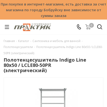
При покупке в интернет-магазине, есть доставка за счет
магазина по городу Бобруйску вне зависимости от
суммы заказа
0
Главная
-
Каталог
-
Сантехника и мебель для ванной
-
Полотенцесушители
-
Полотенцесушитель Indigo Line 80x50 / LСLE80-
50PR (электрический)
Полотенцесушитель Indigo Line
80x50 / LСLE80-50PR
(электрический)