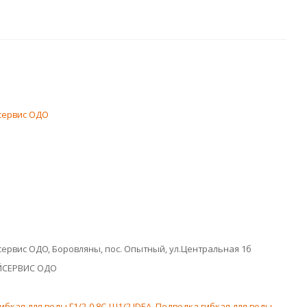
сервис ОДО
ервис ОДО, Боровляны, пос. Опытный, ул.Центральная 1б
ЙСЕРВИС ОДО
ибкая для воды Г1/2-0,8С-Ш1/2 IDEA
,
Подводка гибкая для воды