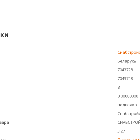
ики
Снабстрой
Беларусь
7043728
7043728
8
0.00000000
подводка
Снабстройс
овара
СНАБСТРО
3.27
тся
Подводка г