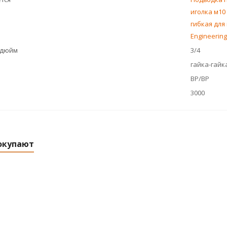
иголка м10 
гибкая для 
Engineering
 дюйм
3/4
гайка-гайк
ВР/ВР
3000
окупают