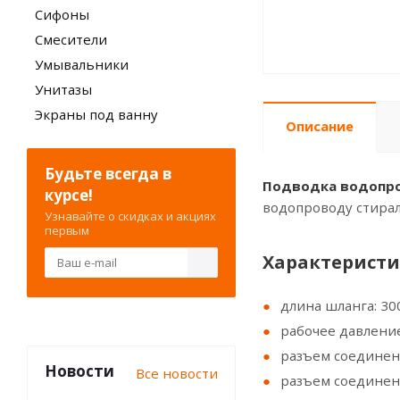
Сифоны
Смесители
Умывальники
Унитазы
Экраны под ванну
Описание
Будьте всегда в
Подводка водопров
курсе!
водопроводу стира
Узнавайте о скидках и акциях
первым
Xарактеристи
длина шланга: 30
рабочее давление
разъем соединения
Новости
Все новости
разъем соединения