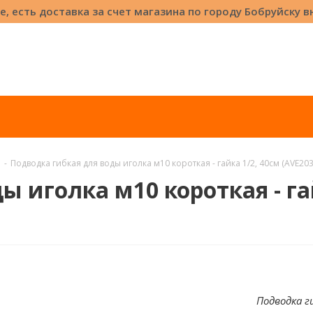
е, есть доставка за счет магазина по городу Бобруйску 
-
Подводка гибкая для воды иголка м10 короткая - гайка 1/2, 40см (AVE203
 иголка м10 короткая - га
Подводка ги