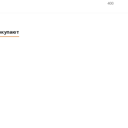
400
окупают
я для воды
Подводка гибкая для воды
По
ткая - гайка
иголка м10 короткая - гайка
вод
20360) AV
1/2, 100см (AVE203100) AV
1/2
ring
Engineering