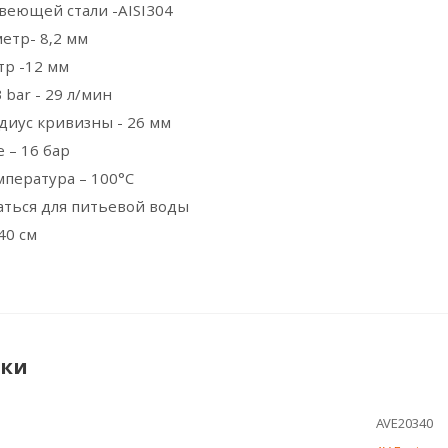
веющей стали -AISI304
етр- 8,2 мм
р -12 мм
 bar - 29 л/мин
иус кривизны - 26 мм
 – 16 бар
пература – 100°С
аться для питьевой воды
40 см
ики
AVE20340