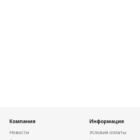
Есть в нал
Розничная
5.23
руб.
Цена по ди
4.71
руб.
Компания
Информация
Новости
Условия оплаты