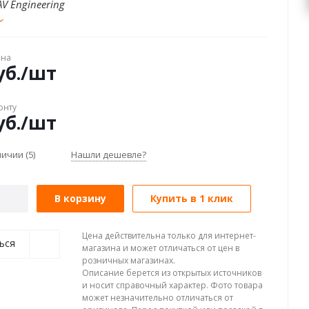
AV Engineering
ена
б.
/шт
онту
б.
/шт
аличии
(5)
Нашли дешевле?
В корзину
Купить в 1 клик
Цена действительна только для интернет-
ься
магазина и может отличаться от цен в
розничных магазинах.
Описание берется из открытых источников
и носит справочный характер. Фото товара
может незначительно отличаться от