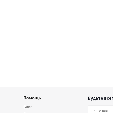
ичии (22)
Есть в наличии (11)
 цена
Розничная цена
/шт
6.82
руб.
/шт
сконту
Цена по дисконту
/шт
6.41
руб.
/шт
Помощь
Будьте всег
Блог