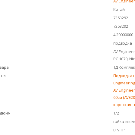
AV Engineer
Китай
7353292
7353292
4.20000000
подводка
AV Engineeri
P.C.1070, Ni
овара
ТД Компле
тся
Подводка ги
Engineering
AV Engineer
60см (AVE20
короткая - 
 дюйм
1/2
гайка-игол
ВР/НР