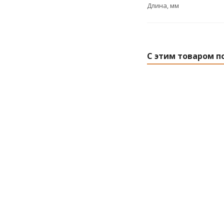
Длина, мм
С этим товаром п
Подводка гибка
иголка м10 коро
1/2, 60см (AVE
Enginee