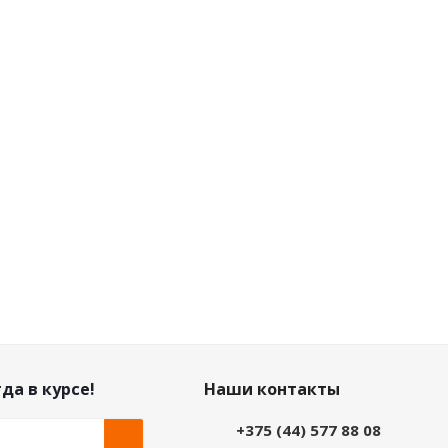
Нет в наличии
Нет в наличии
Розничная цена
Розничная цена
0
руб.
/шт
0
руб.
/шт
Цена по дисконту
Цена по дисконту
0
руб.
/шт
0
руб.
/шт
да в курсе!
Наши контакты
+375 (44) 577 88 08