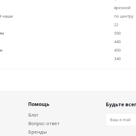
врезной
й чаши
по центру
22
мм
500
440
мм
450
340
Помощь
Будьте всег
Блог
Вопрос-ответ
Бренды