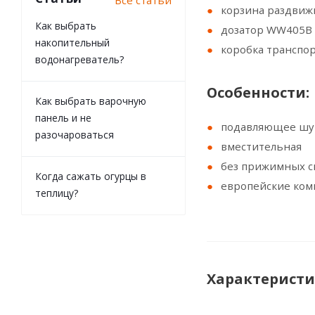
Все статьи
корзина раздвиж
Как выбрать
дозатор WW405B
накопительный
коробка транспо
водонагреватель?
Особенности:
Как выбрать варочную
панель и не
подавляющее шум
разочароваться
вместительная
без прижимных с
Когда сажать огурцы в
европейские ком
теплицу?
Характерист