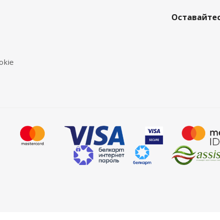
Оставайтес
okie