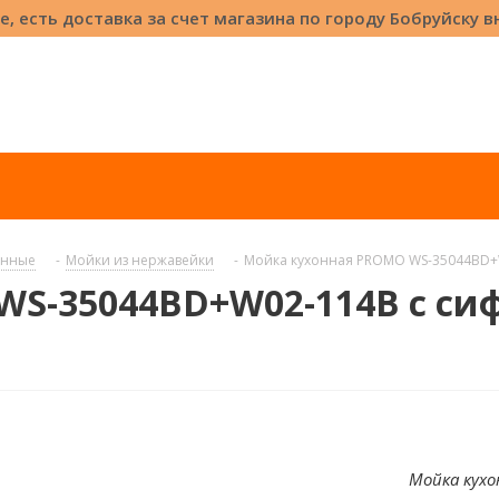
е, есть доставка за счет магазина по городу Бобруйску 
онные
-
Мойки из нержавейки
-
Мойка кухонная PROMO WS-35044BD+W
S-35044BD+W02-114B с си
Мойка кухо