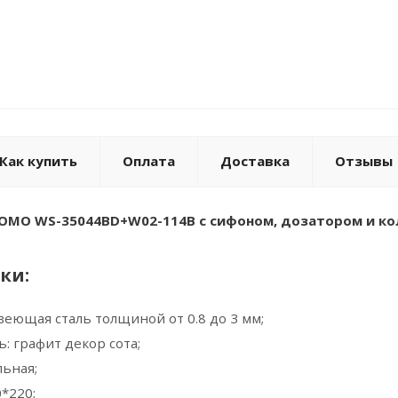
Как купить
Оплата
Доставка
Отзывы
ROMO WS-35044BD+W02-114B с сифоном, дозатором и ко
ки:
еющая сталь толщиной от 0.8 до 3 мм;
: графит декор сота;
льная;
*220;