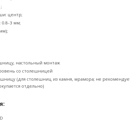
;
ши: центр;
 0.8-3 мм;
мм);
ешницу, настольный монтаж
уровень со столешницей
шницу (для столешниц из камня, мрамора; не рекомендуе
докупается отдельно)
я:
BD