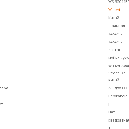
WS-35044B
Wisent
Китай
стальная
7454207
7454207
258.810000
мойка кух
Wisent (Wen
Street, Dai 
Китай
овара
Аш два О 
нержавеющ
ют
[]
Нет
квадратна
1