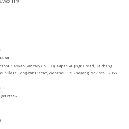
D/W02-114B
00
онная
zhou Senyan Sanitary Co. LTD), адрес: 48 Jingrui road, Haicheng
Tou village, Longwan District, Wenzhou Citi, Zhejiang Province, 32055,
ООО
ая сталь
я