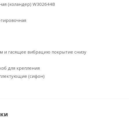
ная (коландер) W302644B
ртировочная
 и гасящее вибрацию покрытие снизу
коб для крепления
плектующие (сифон)
ики