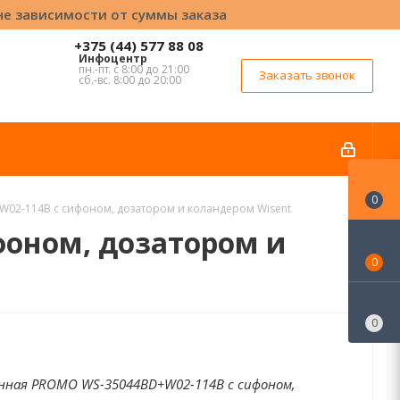
вне зависимости от суммы заказа
+375 (44) 577 88 08
Инфоцентр
пн.-пт. с 8:00 до 21:00
Заказать звонок
сб.-вс. 8:00 до 20:00
0
02-114B с сифоном, дозатором и коландером Wisent
фоном, дозатором и
0
0
нная PROMO WS-35044BD+W02-114B с сифоном,