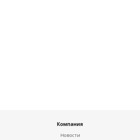
Есть в наличии (1)
Есть в наличии
(3)
Розничная цена
Розничная цена
60.96
руб.
/шт
296.26
руб.
/шт
Цена по дисконту
Цена по дисконту
58.52
руб.
/шт
284.41
руб.
/шт
Компания
Новости