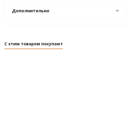
Дополнительно
С этим товаром покупают
Экран под ванну "Кварт"
Экран под ванну
Белый 1480 мм МетаКам
Элис 1500 мм
Emmy