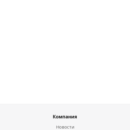
(24)
Есть в
наличии (5)
Розничная
Розничная цена
цена
4.82
руб.
/
3.33
шт
руб.
/шт
Розничная цена
0
руб.
/шт
Цена по
Цена по
дисконту
дисконту
Цена по дисконту
4.53
руб.
/
3.13
шт
0
руб.
/шт
руб.
/шт
Компания
Новости