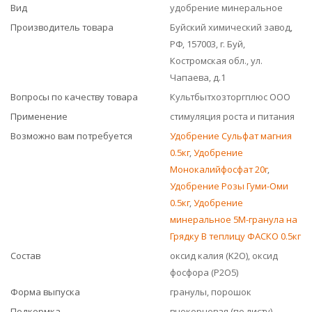
Вид
удобрение минеральное
Производитель товара
Буйский химический завод,
РФ, 157003, г. Буй,
Костромская обл., ул.
Чапаева, д.1
Вопросы по качеству товара
Культбытхозторгплюс ООО
Применение
стимуляция роста и питания
Возможно вам потребуется
Удобрение Сульфат магния
0.5кг
,
Удобрение
Монокалийфосфат 20г
,
Удобрение Розы Гуми-Оми
0.5кг
,
Удобрение
минеральное 5М-гранула на
Грядку В теплицу ФАСКО 0.5кг
Состав
оксид калия (K2O), оксид
фосфора (P2O5)
Форма выпуска
гранулы, порошок
Подкормка
внекорневая (по листу),