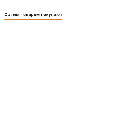
С этим товаром покупают
Удобрение
Удобрение
Удобрение
минеральное
Монокалийфосфат
Сульфат
5М-гранула
20г
магния
на Грядку В
0.5кг
теплицу
Нет в наличии
ФАСКО 0.5кг
Есть в
наличии