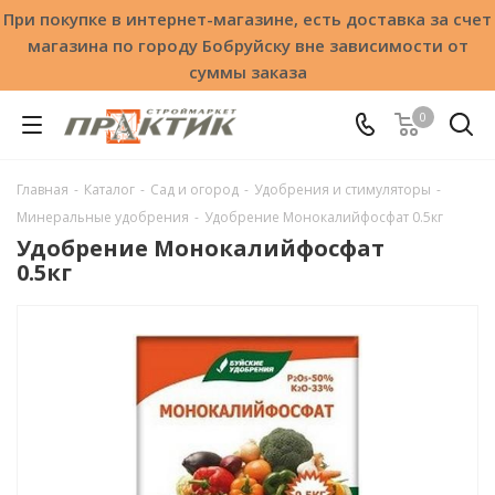
При покупке в интернет-магазине, есть доставка за счет
магазина по городу Бобруйску вне зависимости от
суммы заказа
0
Главная
-
Каталог
-
Сад и огород
-
Удобрения и стимуляторы
-
Минеральные удобрения
-
Удобрение Монокалийфосфат 0.5кг
Удобрение Монокалийфосфат
0.5кг