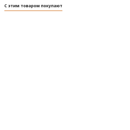
С этим товаром покупают
Дверца
Дверца
Дверца
ревизионная
ревизионная
ревизионная
ДМ 600x600
ДМ 200x400
ДМ 200x200
VENTS
VENTS
VENTS
Нет в
Нет в
Нет в
наличии
наличии
наличии
Розничная цена
Розничная цена
Розничная цена