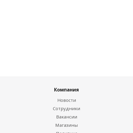
0
руб.
/шт
0
руб.
/шт
0
руб.
/шт
Цена по
Цена по
Цена по
дисконту
дисконту
дисконту
0
руб.
/шт
0
руб.
/шт
0
руб.
/шт
Компания
Новости
Сотрудники
Вакансии
Магазины