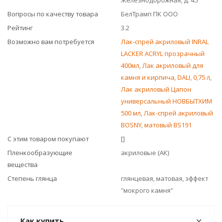
Железнодорожная, д. 45
Вопросы по качеству товара
БелТрамп ПК ООО
Рейтинг
3.2
Возможно вам потребуется
Лак-спрей акриловый INRAL
LACKER ACRYL прозрачный
400мл
,
Лак акриловый для
камня и кирпича, DALI, 0,75 л
,
Лак акриловый Цапон
универсальный НОВБЫТХИМ
500 мл
,
Лак-спрей акриловый
BOSNY, матовый BS191
С этим товаром покупают
[]
Пленкообразующие
акриловые (АК)
вещества
Степень глянца
глянцевая, матовая, эффект
"мокрого камня"
Как купить