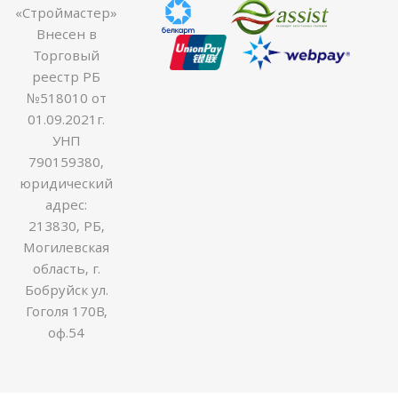
«Строймастер»
Внесен в
Торговый
реестр РБ
№518010 от
01.09.2021г.
УНП
790159380,
юридический
адрес:
213830, РБ,
Могилевская
область, г.
Бобруйск ул.
Гоголя 170В,
оф.54