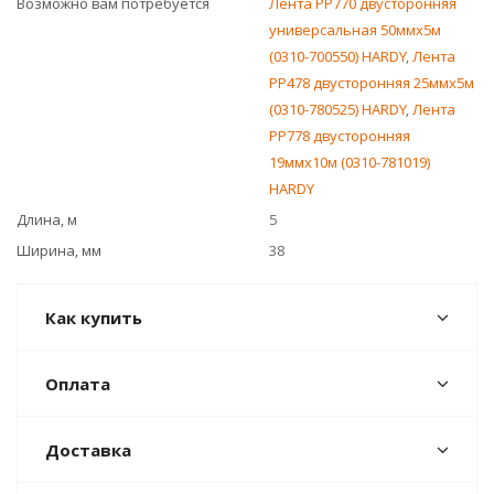
Возможно вам потребуется
Лента PP770 двусторонняя
универсальная 50ммx5м
(0310-700550) HARDY
,
Лента
РР478 двусторонняя 25ммх5м
(0310-780525) HARDY
,
Лента
РР778 двусторонняя
19ммх10м (0310-781019)
HARDY
Длина, м
5
Ширина, мм
38
Как купить
Оплата
Доставка