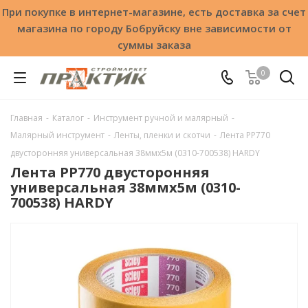
При покупке в интернет-магазине, есть доставка за счет
магазина по городу Бобруйску вне зависимости от
суммы заказа
0
Главная
-
Каталог
-
Инструмент ручной и малярный
-
Малярный инструмент
-
Ленты, пленки и скотчи
-
Лента PP770
двусторонняя универсальная 38ммx5м (0310-700538) HARDY
Лента PP770 двусторонняя
универсальная 38ммx5м (0310-
700538) HARDY