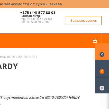
вне зависимости от суммы заказа
+375 (44) 577 88 08
Инфоцентр
пн.-пт. с 8:00 до 21:00
Заказать звонок
сб.-вс. 8:00 до 20:00
0
мх5м (0310-780525) HARDY
HARDY
0
0
8 двусторонняя 25ммх5м (0310-780525) HARDY