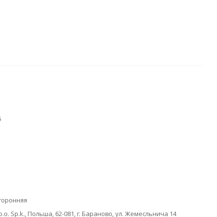
5
торонняя
o.o. Sp.k., Польша, 62-081, г. Бараново, ул. Жемесльнича 14