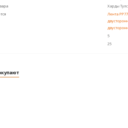
овара
Харды Тул
тся
Лента РР77
двусторонн
двусторонн
5
25
окупают