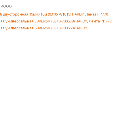
с ИООО
8 двусторонняя 19ммх10м (0310-781019) HARDY
,
Лента PP770
яя универсальная 38ммx5м (0310-700538) HARDY
,
Лента PP770
яя универсальная 50ммx5м (0310-700550) HARDY