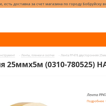
е, есть доставка за счет магазина по городу Бобруйску 
нструмент
-
Ленты, пленки и скотчи
-
Лента РР478 двусторонняя 25м
я 25ммх5м (0310-780525) 
Лента РР47
Подробнее