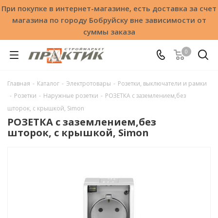
При покупке в интернет-магазине, есть доставка за счет
магазина по городу Бобруйску вне зависимости от
суммы заказа
0
Главная
-
Каталог
-
Электротовары
-
Розетки, выключатели и рамки
-
Розетки
-
Наружные розетки
-
РОЗЕТКА с заземлением,без
шторок, с крышкой, Simon
РОЗЕТКА с заземлением,без
шторок, с крышкой, Simon