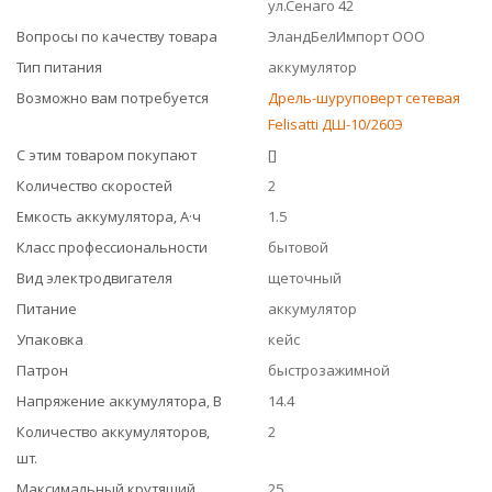
ул.Сенаго 42
Вопросы по качеству товара
ЭландБелИмпорт ООО
Тип питания
аккумулятор
Возможно вам потребуется
Дрель-шуруповерт сетевая
Felisatti ДШ-10/260Э
С этим товаром покупают
[]
Количество скоростей
2
Емкость аккумулятора, А·ч
1.5
Класс профессиональности
бытовой
Вид электродвигателя
щеточный
Питание
аккумулятор
Упаковка
кейс
Патрон
быстрозажимной
Напряжение аккумулятора, В
14.4
Количество аккумуляторов,
2
шт.
Максимальный крутящий
25