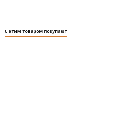
С этим товаром покупают
Дрель-шуруповерт сетевая Felisatti ДШ-10/260Э
Есть в наличии (4)
Розничная цена