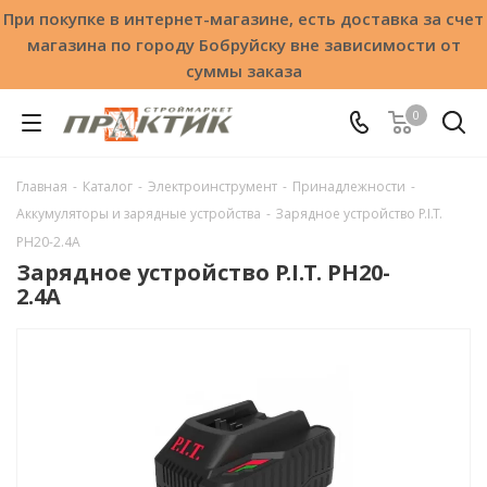
При покупке в интернет-магазине, есть доставка за счет
магазина по городу Бобруйску вне зависимости от
суммы заказа
0
Главная
-
Каталог
-
Электроинструмент
-
Принадлежности
-
Аккумуляторы и зарядные устройства
-
Зарядное устройство P.I.T.
PH20-2.4А
Зарядное устройство P.I.T. PH20-
2.4А