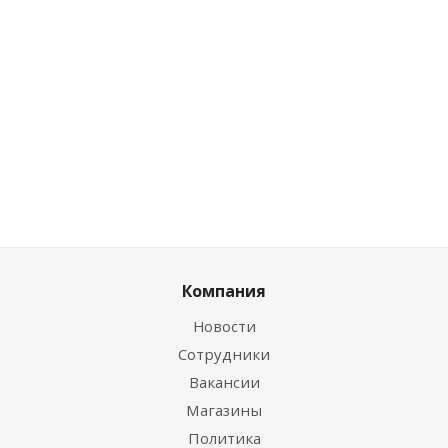
шт
шт
Цена по
Цена по дисконту
дисконту
Цена по дисконту
70.02
руб.
/
99.74
51.53
руб.
/
шт
руб.
/шт
шт
Компания
Новости
Сотрудники
Вакансии
Магазины
Политика