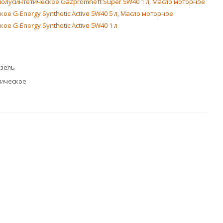
олусинтетическое Gazpromneft Super 5W40 1 л
,
Масло моторное
ое G-Energy Synthetic Active 5W40 5 л
,
Масло моторное
ое G-Energy Synthetic Active 5W40 1 л
изель
тическое