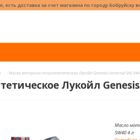
е, есть доставка за счет магазина по городу Бобруйску 
0
-
Масло моторное полусинтетическое Лукойл Genesis Universal SAE 5W4
етическое Лукойл Genesis U
Масло мото
5W40 4 л
Подробнее