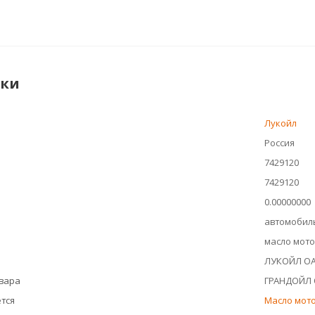
ики
Лукойл
Россия
7429120
7429120
0.00000000
автомобил
масло мот
ЛУКОЙЛ ОАО
овара
ГРАНДОЙЛ
тся
Масло мото