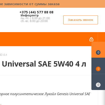
вне зависимости от суммы заказа
+375 (44) 577 88 08
Инфоцентр
пн.-пт. с 8:00 до 21:00
Заказать звонок
сб.-вс. 8:00 до 20:00
0
0 4 л
niversal SAE 5W40 4 л
0
0
рное полусинтетическое Лукойл Genesis Universal SAE