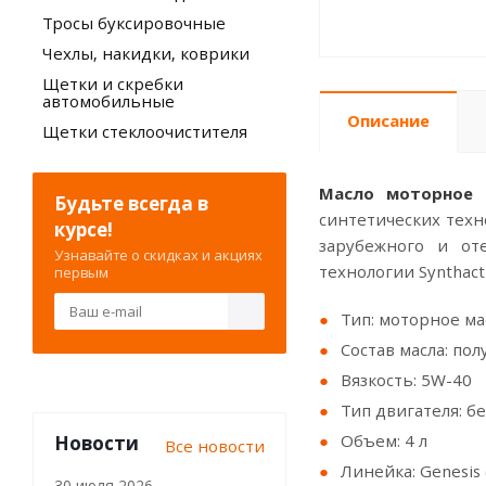
Тросы буксировочные
Чехлы, накидки, коврики
Щетки и скребки
автомобильные
Описание
Щетки стеклоочистителя
Масло моторное п
Будьте всегда в
синтетических тех
курсе!
зарубежного и от
Узнавайте о скидках и акциях
технологии Synthacti
первым
Тип: моторное ма
Состав масла: по
Вязкость: 5W-40
Тип двигателя: 
Объем: 4 л
Новости
Все новости
Линейка: Genesis 
30 июля 2026