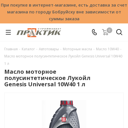
При покупке в интернет-магазине, есть доставка за счет
магазина по городу Бобруйску вне зависимости от
суммы заказа
0
Главная
-
Каталог
-
Автотовары
-
Моторные масла
-
Масло 10W40
-
Масло моторное полусинтетическое Лукойл Genesis Universal 10W40
1 л
Масло моторное
полусинтетическое Лукойл
Genesis Universal 10W40 1 л