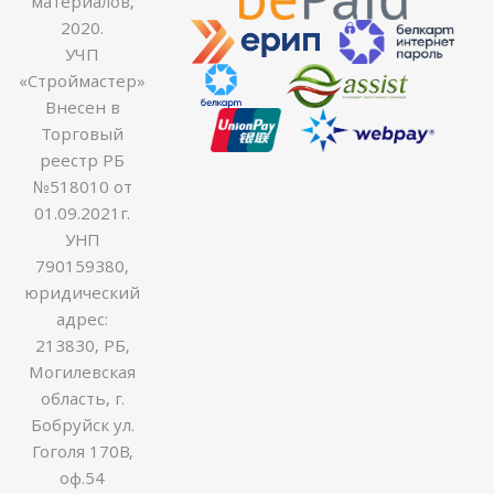
материалов,
2020.
УЧП
«Строймастер»
Внесен в
Торговый
реестр РБ
№518010 от
01.09.2021г.
УНП
790159380,
юридический
адрес:
213830, РБ,
Могилевская
область, г.
Бобруйск ул.
Гоголя 170В,
оф.54