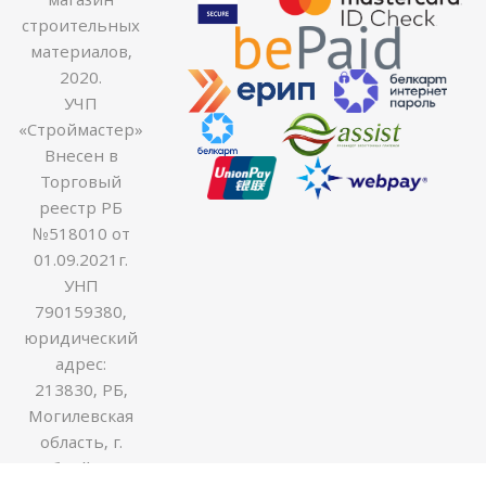
строительных
материалов,
2020.
УЧП
«Строймастер»
Внесен в
Торговый
реестр РБ
№518010 от
01.09.2021г.
УНП
790159380,
юридический
адрес:
213830, РБ,
Могилевская
область, г.
Бобруйск ул.