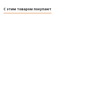
С этим товаром покупают
Пенопласт
Пенопласт
Пенопласт
ППТ-20 Н-А-
ППТ-20 Н-А-
ППТ-20 Н-А-
Р
Р
Р
(1x0,5x0,05м)
(1x0,5x0,02м)
(1x0,5x0,03м)
КЛИВЕ
КЛИВЕ
КЛИВЕ
Есть в
Есть в
Есть в
наличии (486)
наличии
наличии (235)