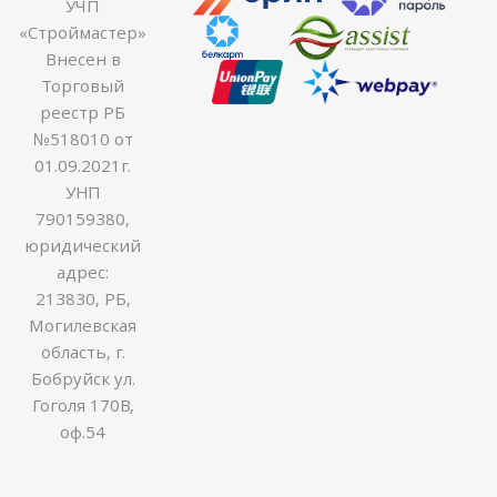
УЧП
«Строймастер»
Внесен в
Торговый
реестр РБ
№518010 от
01.09.2021г.
УНП
790159380,
юридический
адрес:
213830, РБ,
Могилевская
область, г.
Бобруйск ул.
Гоголя 170В,
оф.54