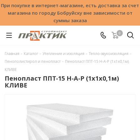
При покупке в интернет-магазине, есть доставка за счет
магазина по городу Бобруйску вне зависимости от
суммы заказа
0
Главная
-
Каталог
-
Утепление и изоляция
-
Тепло-звукоизоляция
-
Пенополистирол и пенопласт
-
Пенопласт ППТ-15 Н-А-Р (1x1x0,1м)
КЛИВЕ
Пенопласт ППТ-15 Н-А-Р (1x1x0,1м)
КЛИВЕ