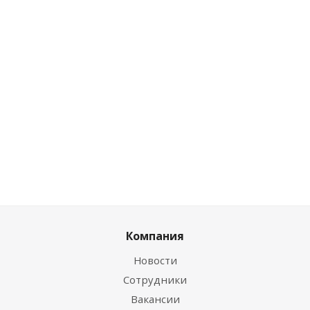
Есть в наличии (66)
Розничная цена
Розничная цена
0
руб.
/упак
86.07
руб.
/упак
Цена по дисконту
Цена по дисконту
0
руб.
/упак
83.49
руб.
/упак
Компания
Новости
Сотрудники
Вакансии