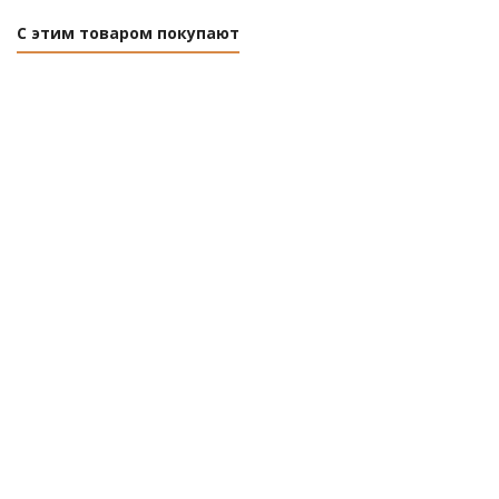
С этим товаром покупают
Плиты
Плиты
теплозвукоизоляционные
теплоизоляционные
из минеральной ваты
из минеральной
Изовер Warm Hous-Slab
ваты ТЕХНОФАС
(14х50Y, 610х1170 мм)
КОТТЕДЖ
9.9918
1200х600х100 мм, уп.
2.16 м2
Нет в наличии