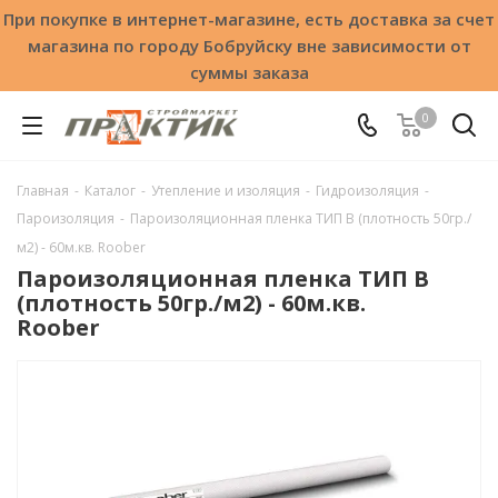
При покупке в интернет-магазине, есть доставка за счет
магазина по городу Бобруйску вне зависимости от
суммы заказа
0
Главная
-
Каталог
-
Утепление и изоляция
-
Гидроизоляция
-
Пароизоляция
-
Пароизоляционная пленка ТИП B (плотность 50гр./
м2) - 60м.кв. Roober
Пароизоляционная пленка ТИП B
(плотность 50гр./м2) - 60м.кв.
Roober