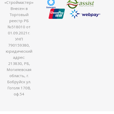
«Строймастер»
Внесен в
Торговый
реестр РБ
№518010 от
01.09.2021г.
УНП
790159380,
юридический
адрес:
213830, РБ,
Могилевская
область, г.
Бобруйск ул.
Гоголя 170В,
оф.54