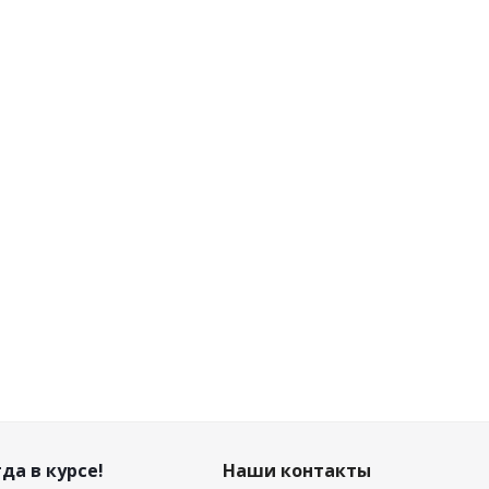
ЖУТ,
Утеплитель межвенцовый ДЖУТ,
0.1х20 м, 5-6 мм
Есть в наличии (38)
Розничная цена
11.83
руб.
/шт
Цена по дисконту
11.12
руб.
/шт
да в курсе!
Наши контакты