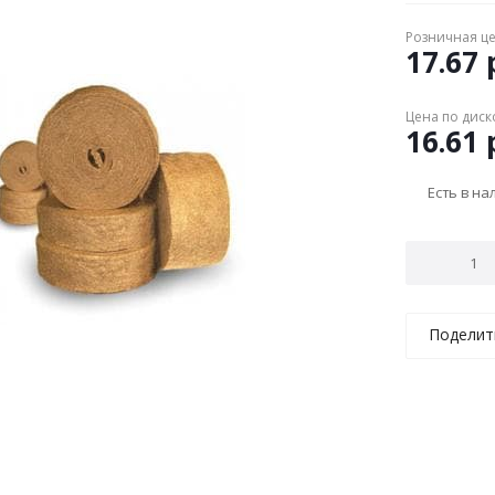
Розничная ц
17.67
р
Цена по диск
16.61
р
Есть в н
Поделит