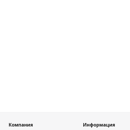
Утеплитель межв
м, 
Есть в
Розни
11.78
Цена п
11.07
Компания
Информация