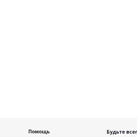
енцовый ЛЕН, 0.1х20
Утеплитель межвенцовый Д
5-6 мм
0,15х20м, 5-6 мм
 наличии (20)
Есть в наличии (40)
чная цена
Розничная цена
руб.
/шт
17.67
руб.
/шт
о дисконту
Цена по дисконту
руб.
/шт
16.61
руб.
/шт
Помощь
Будьте всег