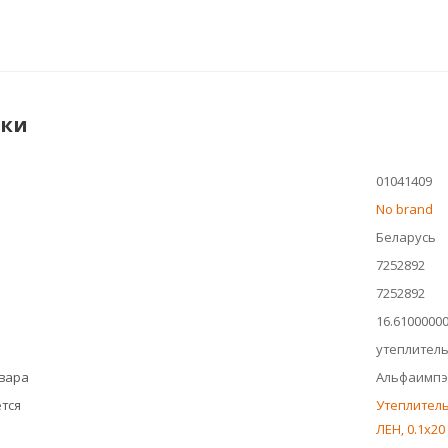
ики
01041409
No brand
Беларусь
7252892
7252892
16.6100000
утеплител
овара
Альфаимпэ
тся
Утеплитель
ЛЕН, 0.1х20 