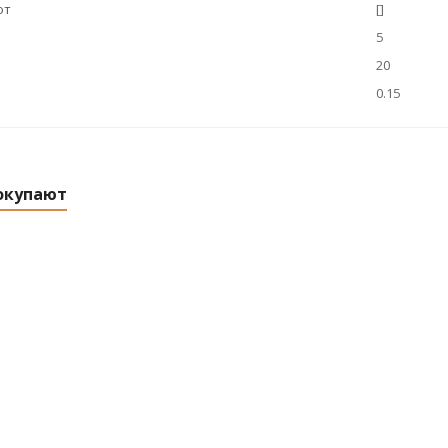
ют
[]
5
20
0.15
окупают