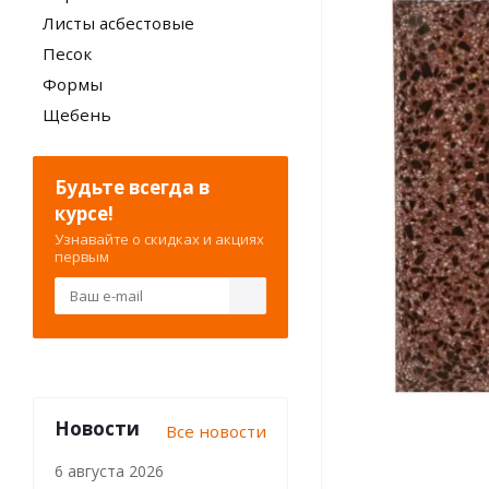
Листы асбестовые
Песок
Формы
Щебень
Будьте всегда в
курсе!
Узнавайте о скидках и акциях
первым
Новости
Все новости
6 августа 2026