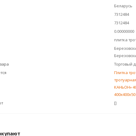
Беларусь
7312484
7312484
0.00000000
плитка тро
Березовски
Березовский
овара
Торговый 
тся
Плитка тро
тротуарная
КАНЬОН» 40
400x400x50
ют
[]
окупают