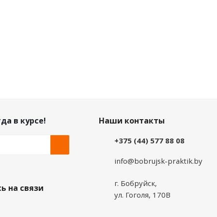
0
руб.
/шт
0
руб.
/шт
да в курсе!
Наши контакты
+375 (44) 577 88 08
info@bobrujsk-praktik.by
г. Бобруйск,
ь на связи
ул. Гоголя, 170В