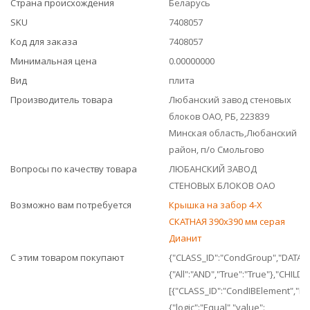
Страна происхождения
Беларусь
SKU
7408057
Код для заказа
7408057
Минимальная цена
0.00000000
Вид
плита
Производитель товара
Любанский завод стеновых
блоков ОАО, РБ, 223839
Минская область,Любанский
район, п/о Смольгово
Вопросы по качеству товара
ЛЮБАНСКИЙ ЗАВОД
СТЕНОВЫХ БЛОКОВ ОАО
Возможно вам потребуется
Крышка на забор 4-Х
СКАТНАЯ 390x390 мм серая
Дианит
С этим товаром покупают
{"CLASS_ID":"CondGroup","DATA":
{"All":"AND","True":"True"},"CHILDR
[{"CLASS_ID":"CondIBElement","DA
{"logic":"Equal","value":