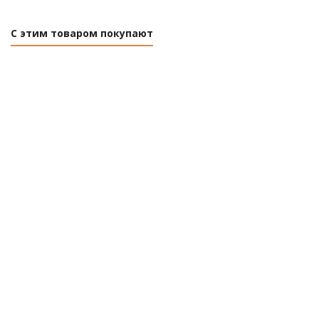
С этим товаром покупают
Плита перекрытия
Кольцо стеновое
ПП-10-1-М
КС-10-9 М
Нет в наличии
Есть в наличии (4)
Розничная цена
Розничная цена
0
руб.
/шт
182.46
руб.
/шт