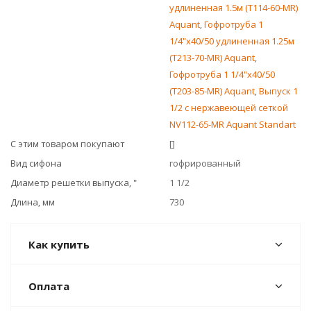
удлиненная 1.5м (T114-60-MR)
Aquant
,
Гофротруба 1
1/4"х40/50 удлиненная 1.25м
(T213-70-MR) Aquant
,
Гофротруба 1 1/4"х40/50
(T203-85-MR) Aquant
,
Выпуск 1
1/2 с нержавеющей сеткой
NV112-65-MR Aquant Standart
С этим товаром покупают
[]
Вид сифона
гофрированный
Диаметр решетки выпуска, "
1 1/2
Длина, мм
730
Как купить
Оплата