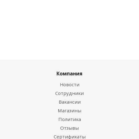
Це
0
руб.
/
0
руб.
/
0
руб.
/
шт
шт
шт
0
Компания
Новости
Сотрудники
Вакансии
Магазины
Политика
Отзывы
Сертификаты