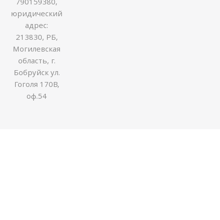
790159380,
юридический
адрес:
213830, РБ,
Могилевская
область, г.
Бобруйск ул.
Гоголя 170В,
оф.54