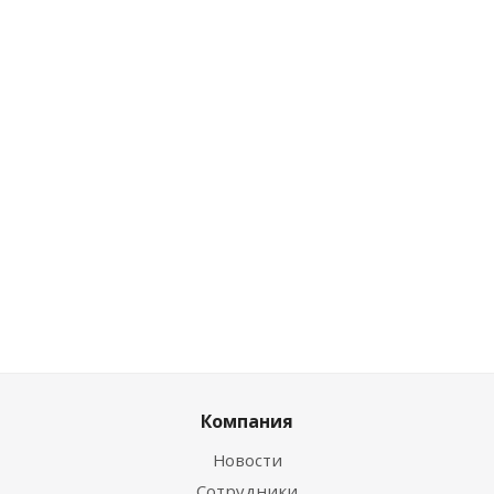
Розничная цена
1.33
руб.
/шт
Экономия
3.11
руб.
Цена по дисконту
1.33
руб.
/шт
Экономия
3.11
руб.
Компания
Новости
Сотрудники