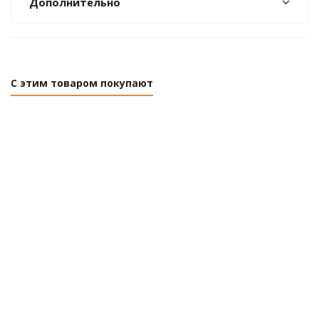
Дополнительно
С этим товаром покупают
ЛИКВИДАЦИЯ
Переходник для одностороннего неона LS001
220V 5050 RGB Elektrostandard
Есть в наличии (26)