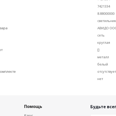
7421334
8.88000000
светильни
овара
АВИДО ОО
сеть
круглая
ют
[]
металл
белый
комплекте
отсутствуе
нет
Помощь
Будьте всег
Блог