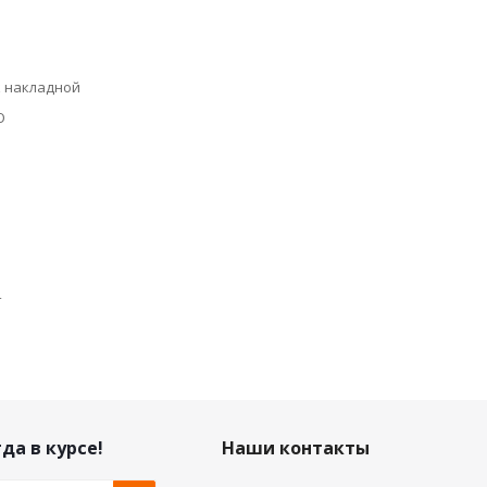
к накладной
О
т
да в курсе!
Наши контакты