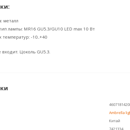
ки:
: металл
ип лампы: MR16 GU5.3/GU10 LED max 10 Вт
 температур: -10..+40
 входит. Цоколь GU5.3.
ики
4607181420
Ambrella lig
Китай
7421334