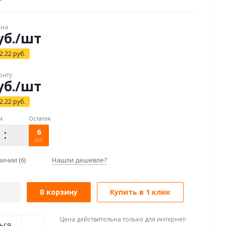
ена
б.
/шт
2.22
руб.
онту
б.
/шт
2.22
руб.
и
Остаток
6
шт.
аличии
(6)
Нашли дешевле?
В корзину
Купить в 1 клик
Цена действительна только для интернет-
ься