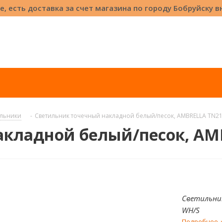
е, есть доставка за счет магазина по городу Бобруйску 
ильники
-
Светильник точечный накладной белый/песок, AMBRELLA TN2
акладной белый/песок, AM
Светильник
WH/S
Подробнее