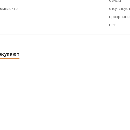
белый
комплекте
отсутствуе
прозрачн
нет
окупают
01-60-004 У3
Светильник НБП 01-60-004 У3
Св