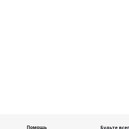
 со стеклом
белый, наклонный, со стеклом
т
Свет
ичии (8)
Есть в наличии (7)
 цена
Розничная цена
.
/шт
7.77
руб.
/шт
сконту
Цена по дисконту
.
/шт
7.30
руб.
/шт
Помощь
Будьте всег