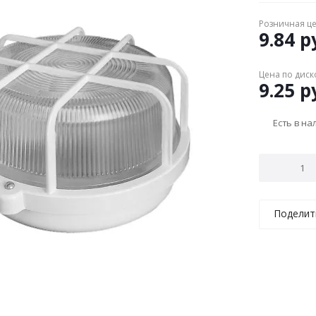
Розничная ц
9.84
ру
Цена по диск
9.25
ру
Есть в н
Поделит