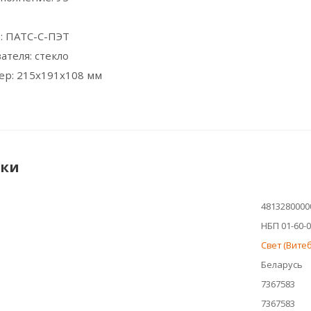
: ПАТС-С-ПЭТ
ателя: стекло
ер: 215х191х108 мм
ики
4813280000
НБП 01-60-0
Свет (Вите
Беларусь
7367583
7367583