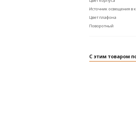
Цвет корпуса
Источник освещения в 
Цвет плафона
Поворотный
С этим товаром п
Светильник НБП 