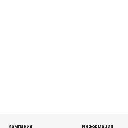
белый, прямой,
Све
Есть в нал
Розничная
7.77
руб
Цена по ди
7.30
руб
Компания
Информация