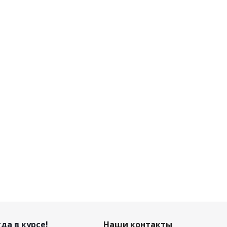
У3 белый, со стеклом
001 У3 со стеклом
"Свет"
"Свет"
Есть в наличии (7)
Есть в наличии (15)
Розничная цена
Розничная цена
8.44
руб.
/шт
21.36
руб.
/шт
Цена по дисконту
Цена по дисконту
7.93
руб.
/шт
20.08
руб.
/шт
да в курсе!
Наши контакты