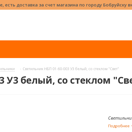
е, есть доставка за счет магазина по городу Бобруйску 
тильники
-
Светильник НБП 01-60-003 У3 белый, со стеклом "Свет"
3 У3 белый, со стеклом "Св
Светильник
Подробнее