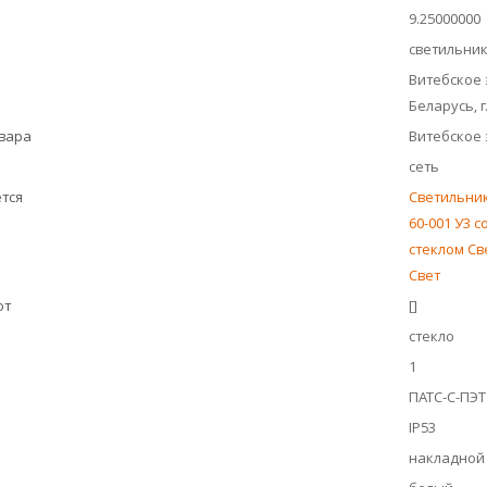
9.25000000
светильни
Витебское 
Беларусь, г
овара
Витебское 
сеть
тся
Светильник
60-001 У3 с
стеклом Св
Свет
ют
[]
стекло
1
ПАТС-С-ПЭТ
IP53
накладной