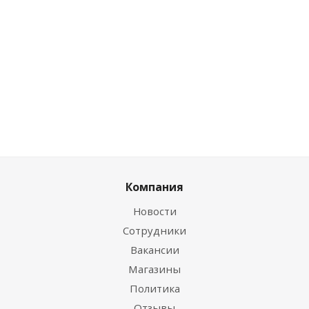
дисконту
дисконту
дисконту
Цена по
дисконту
4.78
3.94
11.88
руб.
/
руб.
/
руб.
/
0
руб.
/
шт
шт
упак
упак
Компания
Новости
Сотрудники
Вакансии
Магазины
Политика
Отзывы