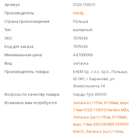
Артикул
0120-153015
Производитель
Hardy
Страна происхождения
Польша
Тип
малярный
SKU
7076336
Код для заказа
7076336
Минимальная цена
4.67000000
Вид
запаска
Производитель товара
КАЕМ Sp. z o.o. Sp.k., Польша,
62-081, г. Бараново, ул.
Жемесльнича 14
Вопросы по качеству товара
Харды Тулс ИООО
Возможно вам потребуется
Запаска L=15см, D=30мм, ворс
11мм 0120-113015 Hardex MIDI
,
Запаска 2шт L=15см, D=30мм,
ворс 11мм 030138 MIDI SYNTEX
InterS
,
Запаска 2шт L=10см,