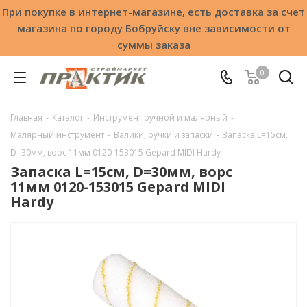
При покупке в интернет-магазине, есть доставка за счет
магазина по городу Бобруйску вне зависимости от
суммы заказа
0
Главная
-
Каталог
-
Инструмент ручной и малярный
-
Малярный инструмент
-
Валики, ручки и запаски
-
Запаска L=15см,
D=30мм, ворс 11мм 0120-153015 Gepard MIDI Hardy
Запаска L=15см, D=30мм, ворс
11мм 0120-153015 Gepard MIDI
Hardy