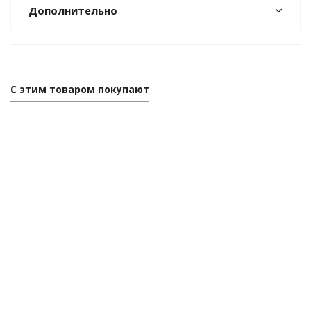
Дополнительно
С этим товаром покупают
Вилка с заземлением, прямой ввод, серая/
черная 55028 Electraline