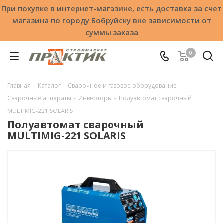
При покупке в интернет-магазине, есть доставка за счет
магазина по городу Бобруйску вне зависимости от
суммы заказа
0
Главная
-
Каталог
-
Сварочное и газовое оборудование
-
Сварочные аппараты
-
Инверторы
-
Полуавтомат сварочный
MULTIMIG-221 SOLARIS
Полуавтомат сварочный
MULTIMIG-221 SOLARIS