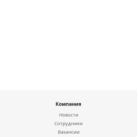
Есть в наличии (25)
Розничная цена
11.49
руб.
/шт
Цена по дисконту
10.80
руб.
/шт
Компания
Новости
Сотрудники
Вакансии