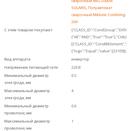
сварочный MIG-200EM
SOLARIS
,
Полуавтомат
сварочный Mikkele Combimig-
204
С этим товаром покупают
{"CLASS_ID":"CondGroup","DATA":
{"All":"AND","True":"True"},"CHILDR
[{"CLASS_ID":"CondIBElement","DA
{"logic":"Equal","value":[23109]}}]}
Вид аппарата
инвертор
Напряжение питающей сети
220 В
Минимальный диаметр
0.5
электрода, мм
Максимальный диаметр
4
электрода, мм
Минимальный диаметр
0.6
проволоки, мм
Максимальный диаметр
1
проволоки, мм