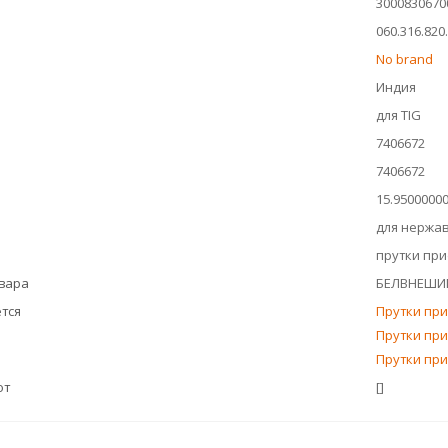
3000830670
060.316.820
No brand
Индия
для TIG
7406672
7406672
15.9500000
для нержа
прутки пр
овара
БЕЛВНЕШИ
тся
Прутки при
Прутки при
Прутки при
ют
[]