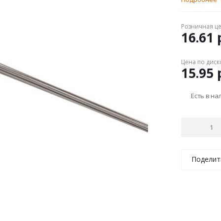
Розничная ц
16.61
р
Цена по диск
15.95
р
Есть в н
Поделит