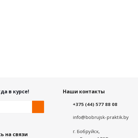
Цена по дисконту
10.15
руб.
/упак
да в курсе!
Наши контакты
+375 (44) 577 88 08
info@bobrujsk-praktik.by
г. Бобруйск,
ь на связи