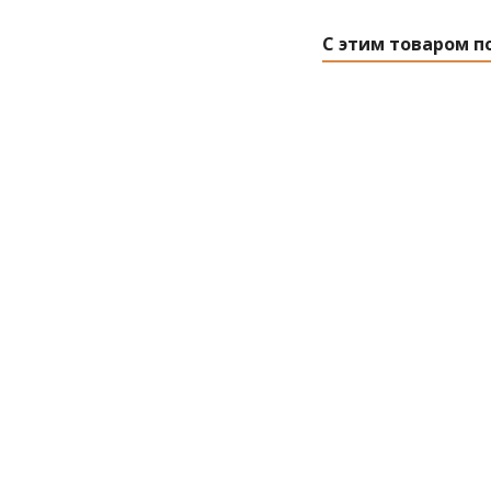
С этим товаром п
Прутки прис
нержавеющей стал
Есть 
Розн
14.21
р