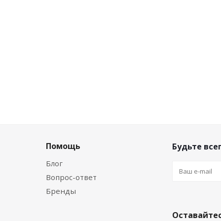
по дисконту
Цена по дисконту
уб.
/упак
8.88
руб.
/упак
Помощь
Будьте всег
Блог
Вопрос-ответ
Бренды
Оставайтес