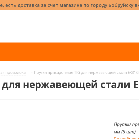
е, есть доставка за счет магазина по городу Бобруйску 
ая проволока
-
Прутки присадочные TIG для нержавеющей стали ER316LS
для нержавеющей стали ER3
Прутки при
мм (5 шт)
Подробнее