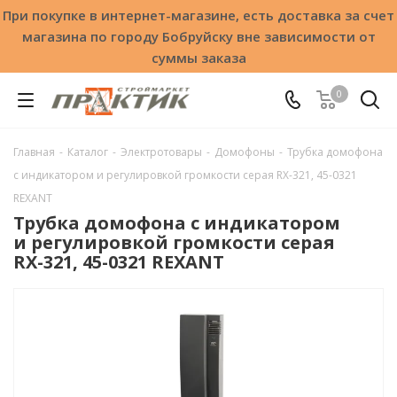
При покупке в интернет-магазине, есть доставка за счет
магазина по городу Бобруйску вне зависимости от
суммы заказа
0
Главная
-
Каталог
-
Электротовары
-
Домофоны
-
Трубка домофона
с индикатором и регулировкой громкости серая RX-321, 45-0321
REXANT
Трубка домофона с индикатором
и регулировкой громкости серая
RX-321, 45-0321 REXANT