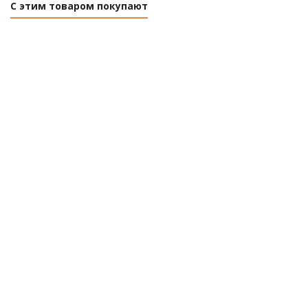
С этим товаром покупают
Трубка домофона с индикатором и
отключением звука 45-0346, REXANT
Нет в наличии
Розничная цена
0
руб.
/шт
Цена по дисконту