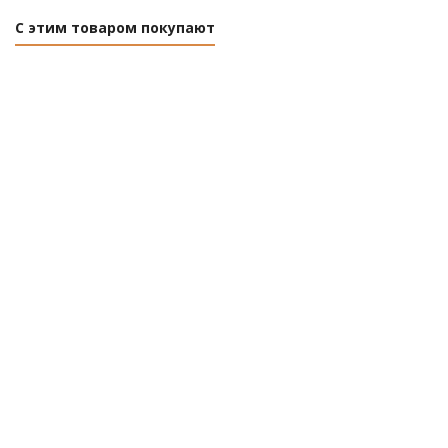
С этим товаром покупают
Прессостат
Прессостат для
четырехходовой для
компрессора ECO
компрессора ECO AES-414P
AES-114P
Есть в наличии (1)
Есть в наличии
(4)
Розничная цена
Розничная цена
32.47
руб.
/шт
32.47
руб.
/шт