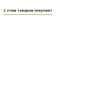
С этим товаром покупают
Масло моторное полусинтетическое 0.42 л
FAVORIT Moto 4-T SAE 10W-30 API S
Нет в наличии
Розничная цена
0
руб.
/шт