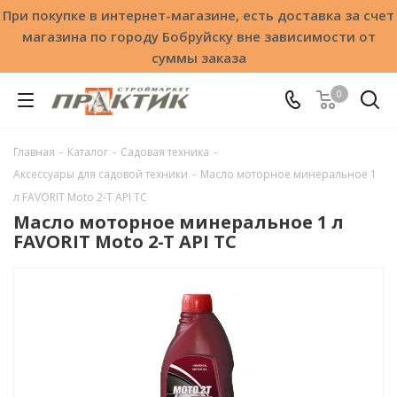
При покупке в интернет-магазине, есть доставка за счет
магазина по городу Бобруйску вне зависимости от
суммы заказа
0
Главная
-
Каталог
-
Садовая техника
-
Аксессуары для садовой техники
-
Масло моторное минеральное 1
л FAVORIT Moto 2-T API TC
Масло моторное минеральное 1 л
FAVORIT Moto 2-T API TC