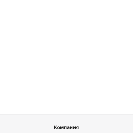
Газонокосилка бензиновая Skiper GW511S
Нет в наличии
Розничная цена
0
руб.
/шт
Цена по дисконту
0
руб.
/шт
Компания