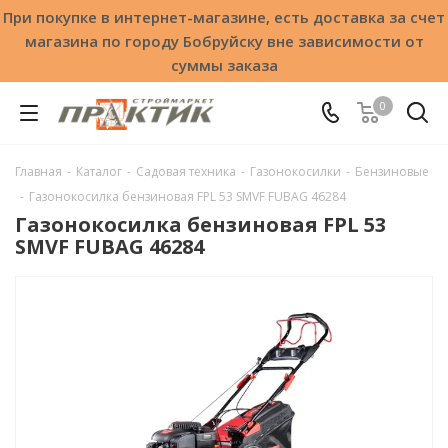
При покупке в интернет-магазине, есть доставка за счет
магазина по городу Бобруйску вне зависимости от
суммы заказа
0
Главная
-
Каталог
-
Садовая техника
-
Газонокосилки
-
Бензиновые
-
Газонокосилка бензиновая FPL 53 SMVF FUBAG 46284
Газонокосилка бензиновая FPL 53
SMVF FUBAG 46284