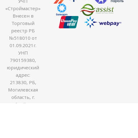
УЧП
«Строймастер»
Внесен в
Торговый
реестр РБ
№518010 от
01.09.2021г.
УНП
790159380,
юридический
адрес:
213830, РБ,
Могилевская
область, г.
Бобруйск ул.
Гоголя 170В,
оф.54