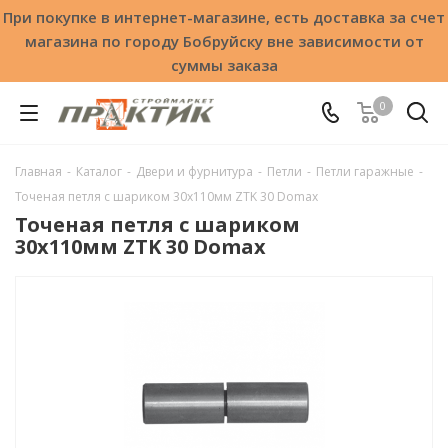
При покупке в интернет-магазине, есть доставка за счет
магазина по городу Бобруйску вне зависимости от
суммы заказа
0
Главная
-
Каталог
-
Двери и фурнитура
-
Петли
-
Петли гаражные
-
Точеная петля с шариком 30x110мм ZTK 30 Domax
Точеная петля с шариком
30x110мм ZTK 30 Domax