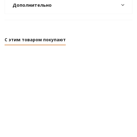
Дополнительно
С этим товаром покупают
Точеная
Точеная
Точеная
Точена
петля с
петля с
петля с
петля с
шариком
шариком
шариком
шарико
35x130мм
25x100мм
22x90мм
20x80м