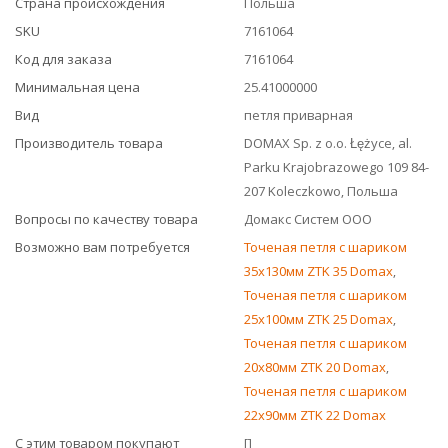
Страна происхождения
Польша
SKU
7161064
Код для заказа
7161064
Минимальная цена
25.41000000
Вид
петля приварная
Производитель товара
DOMAX Sp. z o.o. Łężyce, al.
Parku Krajobrazowego 109 84-
207 Koleczkowo, Польша
Вопросы по качеству товара
Домакс Систем ООО
Возможно вам потребуется
Точеная петля с шариком
35x130мм ZTK 35 Domax
,
Точеная петля с шариком
25x100мм ZTK 25 Domax
,
Точеная петля с шариком
20x80мм ZTK 20 Domax
,
Точеная петля с шариком
22x90мм ZTK 22 Domax
С этим товаром покупают
[]