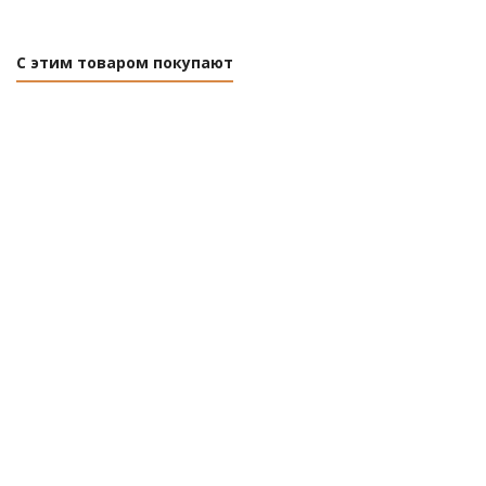
С этим товаром покупают
Петля
Петля
Петля
Петля
гаражная
гаражная
гаражная
гаражна
140x34мм
100x20мм
90x18мм
80x16м
с
с
с
с
шариком
шариком
шариком
шарико
STARFIX
STARFIX
STARFIX
STARFIX