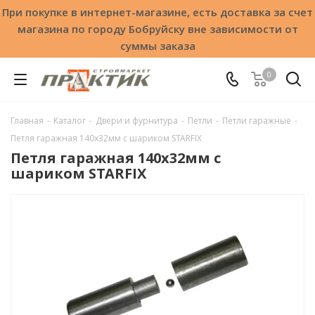
При покупке в интернет-магазине, есть доставка за счет
магазина по городу Бобруйску вне зависимости от
суммы заказа
0
Главная
-
Каталог
-
Двери и фурнитура
-
Петли
-
Петли гаражные
-
Петля гаражная 140x32мм с шариком STARFIX
Петля гаражная 140x32мм с
шариком STARFIX