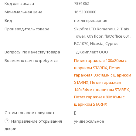
Код для заказа
7391862
Минимальная цена
16.53000000
Вид
петля приварная
Производитель товара
Skipfire LTD Romanou, 2, Tlais
Tower, 6th floor, flat/office 601,
P.C.1070, Nicosia, Cyprus
Вопросы по качеству товара
ТД Комплект ООО
Возможно вам потребуется
Петля гаражная 100x20мм с
шариком STARFIX
,
Петля
гаражная 90x18мм с шариком
STARFIX
,
Петля гаражная
140x34мм с шариком STARFIX
,
Петля гаражная 80x16мм с
шариком STARFIX
С этим товаром покупают
[]
?
Направление открывания
универсальное
двери