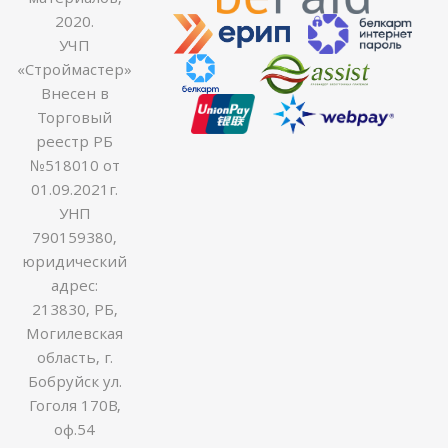
2020.
УЧП
«Строймастер»
Внесен в
Торговый
реестр РБ
№518010 от
01.09.2021г.
УНП
790159380,
юридический
адрес:
213830, РБ,
Могилевская
область, г.
Бобруйск ул.
Гоголя 170В,
оф.54