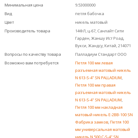
Минимальная цена
9.53000000
Вид
петля бабочка
Цвет
никель матовый
Производитель товара
14ФЛ, ц-67, Санлайт Сити
Гарден, Жаншу Ист Роад,
Вукси, Жандсу, Китай, 214071
Вопросы по качеству товара
Палладиум Стандарт ООО
Возможно вам потребуется
Петля 100 мм левая
разъемная матовый никель
N 613-S-4" SN PALLADIUM
,
Петля 100 мм правая
разъемная матовый никель
N 613-S-4" SN PALLADIUM
,
Петля 100 мм накладная
матовый никель E-2BB-100 SN
Фабрика замков
,
Петля 100
мм универсальная матовый
никель N 500 C-S-4" SN